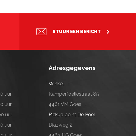
STUUR EEN BERICHT
Adresgegevens
Winkel
00 uur
Kamperfoeliestraat 85
00 uur
4461 VM Goes
00 uur
Pickup point De Poel
00 uur
Diazweg 2
00 uur
4462 HG Goes