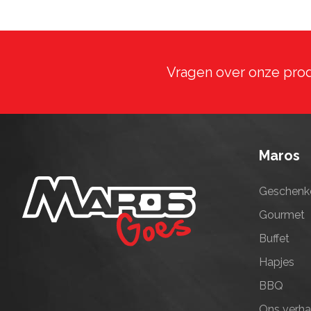
Vragen over onze pro
Maros
Geschenk
Gourmet
Buffet
Hapjes
BBQ
Ons verha