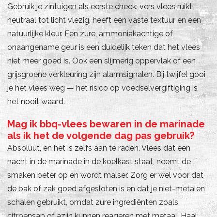
Gebruik je zintuigen als eerste check: vers vlees ruikt
neutraal tot licht vlezig, heeft een vaste textuur en een
natuurlijke kleur. Een zure, ammoniakachtige of
onaangename geur is een duidelijk teken dat het vlees
niet meer goed is. Ook een slijmerig oppervlak of een
grijsgroene verkleuring zijn alarmsignalen. Bij twijfel gooi
je het vlees weg — het risico op voedselvergiftiging is
het nooit waard.
Mag ik bbq-vlees bewaren in de marinade
als ik het de volgende dag pas gebruik?
Absoluut, en het is zelfs aan te raden. Vlees dat een
nacht in de marinade in de koelkast staat, neemt de
smaken beter op en wordt malser. Zorg er wel voor dat
de bak of zak goed afgesloten is en dat je niet-metalen
schalen gebruikt, omdat zure ingrediënten zoals
citroensap of azijn kunnen reageren met metaal. Haal