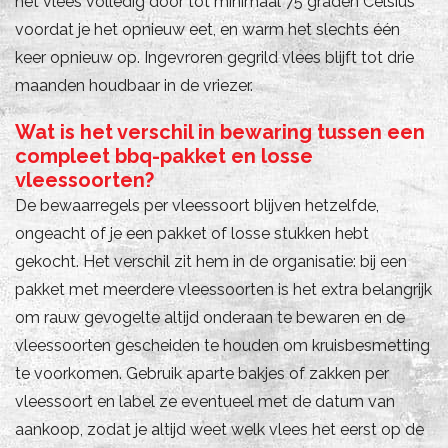
het vlees volledig door tot minimaal 75 graden Celsius
voordat je het opnieuw eet, en warm het slechts één
keer opnieuw op. Ingevroren gegrild vlees blijft tot drie
maanden houdbaar in de vriezer.
Wat is het verschil in bewaring tussen een
compleet bbq-pakket en losse
vleessoorten?
De bewaarregels per vleessoort blijven hetzelfde,
ongeacht of je een pakket of losse stukken hebt
gekocht. Het verschil zit hem in de organisatie: bij een
pakket met meerdere vleessoorten is het extra belangrijk
om rauw gevogelte altijd onderaan te bewaren en de
vleessoorten gescheiden te houden om kruisbesmetting
te voorkomen. Gebruik aparte bakjes of zakken per
vleessoort en label ze eventueel met de datum van
aankoop, zodat je altijd weet welk vlees het eerst op de