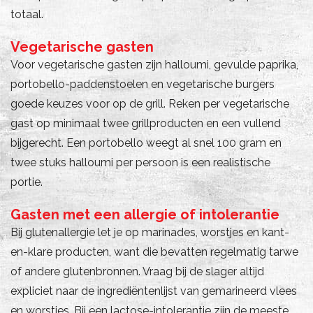
totaal.
Vegetarische gasten
Voor vegetarische gasten zijn halloumi, gevulde paprika,
portobello-paddenstoelen en vegetarische burgers
goede keuzes voor op de grill. Reken per vegetarische
gast op minimaal twee grillproducten en een vullend
bijgerecht. Een portobello weegt al snel 100 gram en
twee stuks halloumi per persoon is een realistische
portie.
Gasten met een allergie of intolerantie
Bij glutenallergie let je op marinades, worstjes en kant-
en-klare producten, want die bevatten regelmatig tarwe
of andere glutenbronnen. Vraag bij de slager altijd
expliciet naar de ingrediëntenlijst van gemarineerd vlees
en worstjes. Bij een lactose-intolerantie zijn de meeste