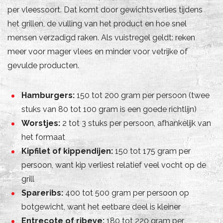
per vleessoort. Dat komt door gewichtsverlies tijdens
het grillen, de vulling van het product en hoe snel
mensen verzadigd raken. Als vuistregel geldt: reken
meer voor mager vlees en minder voor vetrijke of
gevulde producten.
Hamburgers:
150 tot 200 gram per persoon (twee
stuks van 80 tot 100 gram is een goede richtlijn)
Worstjes:
2 tot 3 stuks per persoon, afhankelijk van
het formaat
Kipfilet of kippendijen:
150 tot 175 gram per
persoon, want kip verliest relatief veel vocht op de
grill
Spareribs:
400 tot 500 gram per persoon op
botgewicht, want het eetbare deel is kleiner
Entrecote of ribeye:
180 tot 220 gram per