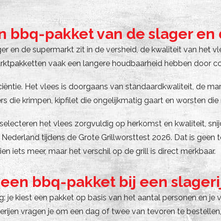
een bbq-pakket van de slager en
 en de supermarkt zit in de versheid, de kwaliteit van het vle
arktpakketten vaak een langere houdbaarheid hebben door co
ëntie. Het vlees is doorgaans van standaardkwaliteit, de mar
rs die krimpen, kipfilet die ongelijkmatig gaart en worsten di
j selecteren het vlees zorgvuldig op herkomst en kwaliteit, sn
 Nederland tijdens de Grote Grillworsttest 2026. Dat is gee
 iets meer, maar het verschil op de grill is direct merkbaar.
een bbq-pakket bij een slageri
: je kiest een pakket op basis van het aantal personen en je 
gerijen vragen je om een dag of twee van tevoren te bestelle