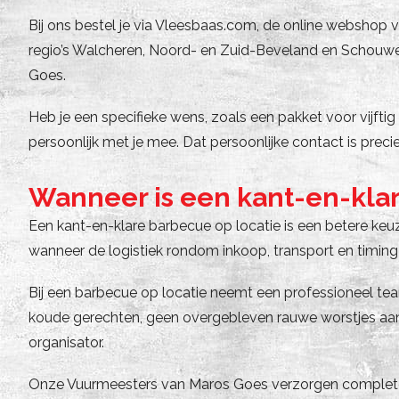
Bij ons bestel je via Vleesbaas.com, de online webshop va
regio’s Walcheren, Noord- en Zuid-Beveland en Schouwen-
Goes.
Heb je een specifieke wens, zoals een pakket voor vijft
persoonlijk met je mee. Dat persoonlijke contact is prec
Wanneer is een kant-en-klar
Een kant-en-klare barbecue op locatie is een betere keuz
wanneer de logistiek rondom inkoop, transport en timing 
Bij een barbecue op locatie neemt een professioneel team
koude gerechten, geen overgebleven rauwe worstjes aan h
organisator.
Onze Vuurmeesters van Maros Goes verzorgen complete bar