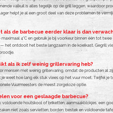
de valkuil is alles tegelijk op de grill leggen, waardoor pr
ger helpt je al een groot deel van deze problemen te verm
et als de barbecue eerder klaar is dan verwac
p maximaal 4°C en gebruik je bij voorkeur binnen één tot twee
t — het ontdooit het beste langzaam in de koelkast. Gegrill vle
broodje.
t als ik zelf weinig grillervaring heb?
oor mensen met weinig grillervaring, omdat de producten al zi
 je weet hoe lang elk stuk vlees op het vuur moet. Twijfel je 
ionele Vuurmeesters de meest zorgeloze optie.
gelen voor een geslaagde barbecue?
en: voldoende houtskool of briketten, aanmaakblokjes, een g
 zaken niet zoals servietten, borden, bestek en voldoende t