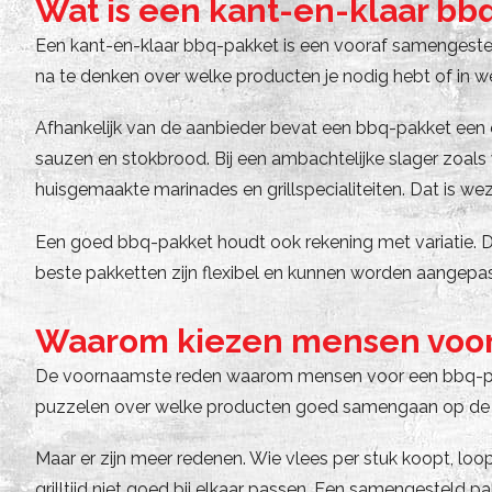
Wat is een kant-en-klaar bb
Een kant-en-klaar bbq-pakket is een vooraf samengestel
na te denken over welke producten je nodig hebt of in w
Afhankelijk van de aanbieder bevat een bbq-pakket een 
sauzen en stokbrood. Bij een ambachtelijke slager zoals
huisgemaakte marinades en grillspecialiteiten. Dat is we
Een goed bbq-pakket houdt ook rekening met variatie. De
beste pakketten zijn flexibel en kunnen worden aangepas
Waarom kiezen mensen voor e
De voornaamste reden waarom mensen voor een bbq-pakket 
puzzelen over welke producten goed samengaan op de grill.
Maar er zijn meer redenen. Wie vlees per stuk koopt, loop
grilltijd niet goed bij elkaar passen. Een samengesteld p