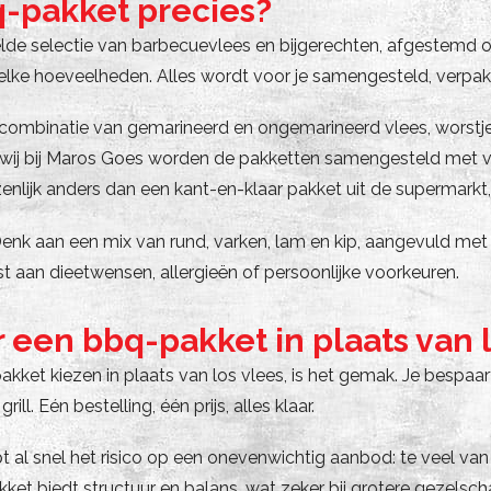
q-pakket precies?
de selectie van barbecuevlees en bijgerechten, afgestemd op
elke hoeveelheden. Alles wordt voor je samengesteld, verpakt
combinatie van gemarineerd en ongemarineerd vlees, worstjes
 wij bij Maros Goes worden de pakketten samengesteld met ver
zenlijk anders dan een kant-en-klaar pakket uit de supermarkt
nk aan een mix van rund, varken, lam en kip, aangevuld met 
t aan dieetwensen, allergieën of persoonlijke voorkeuren.
en bbq-pakket in plaats van l
kiezen in plaats van los vlees, is het gemak. Je bespaart t
 Eén bestelling, één prijs, alles klaar.
t al snel het risico op een onevenwichtig aanbod: te veel van 
akket biedt structuur en balans, wat zeker bij grotere gezelsc