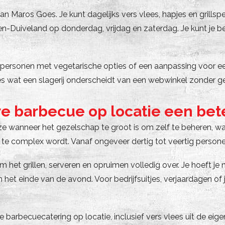
n Maros Goes. Je kunt dagelijks vers vlees, hapjes en grillspec
Duiveland op donderdag, vrijdag en zaterdag. Je kunt je beste
ig personen met vegetarische opties of een aanpassing voor 
ies wat een slagerij onderscheidt van een webwinkel zonder ge
e barbecue op locatie een bet
e wanneer het gezelschap te groot is om zelf te beheren, wann
te complex wordt. Vanaf ongeveer dertig tot veertig personen 
 het grillen, serveren en opruimen volledig over. Je hoeft j
et einde van de avond. Voor bedrijfsuitjes, verjaardagen of 
becuecatering op locatie, inclusief vers vlees uit de eigen 