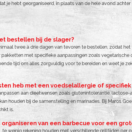
 dat je hebt georganiseerd, in plaats van de hele avond achter d
t bestellen bij de slager?
imaal twee à drie dagen van tevoren te bestellen, zodat he
 pakketten met specifieke aanpassingen zoals vegetarische op
ende tijd om alles zorgvuldig voor te bereiden en weet je zek
sten heb met een voedselallergie of specifiek
aanpassen aan dieetwensen zoals glutenintolerantie, lactose-al
ee kan houden bij de samenstelling en marinades. Bij Maros G
ikt is.
t organiseren van een barbecue voor een gro
, te weinig rekening houden met verschillende grilltijden per