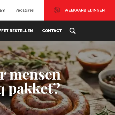
eam
Vacatures
WEEKAANBIEDINGEN
FFET BESTELLEN
CONTACT
er mensen
q pakket?