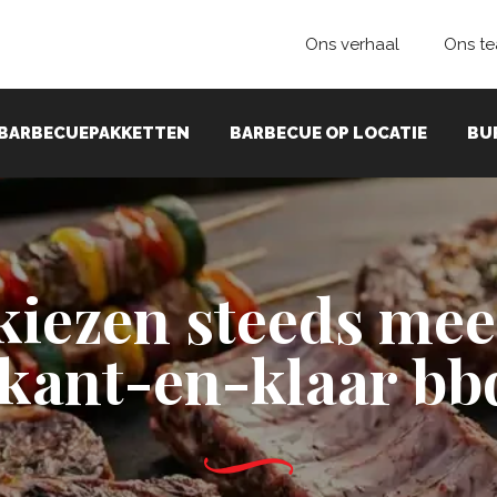
Ons verhaal
Ons t
BARBECUEPAKKETTEN
BARBECUE OP LOCATIE
BU
iezen steeds me
 kant-en-klaar bb