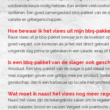
voldoende keuze nodig hebben. Een andere veelvoorkomen
opdienen. Een goed samengesteld bbq-pakket van de sla
variatie en grilleigenschappen.
Hoe bewaar ik het vlees uit mijn bbq-pakk
Rauw vlees uit je bbq-pakket bewaar je in de koelkast o
goed verpakt, ook invriezen als je het niet direct gebruik
volgende dag prima te gebruiken in een salade, wrap of 
Is een bbq-pakket van de slager ook geschik
Absoluut. Een bbq-pakket van de slager is juist ideaal v
Veel slagerijen geven ook griltips mee per product, zodat
gezelschap, dan is een barbecue op locatie met profess
Wat moet ik naast het vlees nog meer re
Naast het vlees zijn de belangrijkste zaken om te regel
zoals salades, brood en sauzen. Vergeet ook praktische