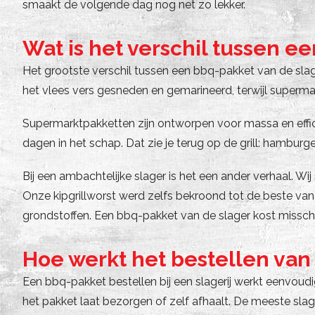
smaakt de volgende dag nog net zo lekker.
Wat is het verschil tussen 
Het grootste verschil tussen een bbq-pakket van de slager
het vlees vers gesneden en gemarineerd, terwijl superm
Supermarktpakketten zijn ontworpen voor massa en effici
dagen in het schap. Dat zie je terug op de grill: hamburge
Bij een ambachtelijke slager is het een ander verhaal. Wi
Onze kipgrillworst werd zelfs bekroond tot de beste van
grondstoffen. Een bbq-pakket van de slager kost misschien
Hoe werkt het bestellen van 
Een bbq-pakket bestellen bij een slagerij werkt eenvoudig
het pakket laat bezorgen of zelf afhaalt. De meeste sla