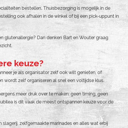
ialiteiten bestellen. Thuisbezorging is mogelijk in de
lling ook afhalen in de winkel of bij een pick-uppunt in
een glutenallergie? Dan denken Bart en Wouter graag
zicht.
ere keuze?
eer je als organisator zelf ook wilt genieten, of
wordt zelf organiseren al snel een voltijdse klus.
e nergens meer druk over te maken: geen timing, geen
jubilea is dit vaak de meest ontspannen keuze voor de
slagerij, zelfgemaakte marinades en alles wat erbij