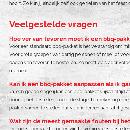
hoort. Zo kun jij eindelijk zelf ook genieten van het feest
Veelgestelde vragen
Hoe ver van tevoren moet ik een bbq-pakke
Voor een standaard bbq-pakket is het verstandig om min
Voor grote groepen van dertig personen of meer, of voor
dagen van tevoren te bestellen. Zo heeft de slager voldo
moment.
Kan ik een bbq-pakket aanpassen als ik ga
Ja, een goede slagerij kan een bbq-pakket vrijwel altijd 
door bij het bestellen, zodat de slager hier rekening m
pakket samen te stellen dat voor iedereen aan tafel gesch
Wat zijn de meest gemaakte fouten bij he
De meest gemaakte fouten zijn te weinig vlees bestellen