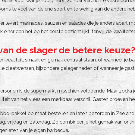
precies voor wat je nodig hebt, zonder verplichte vaste combin
soms te veel van de ene soort en te weinig van de andere heb
ger levert marinades, sauzen en salades die je anders apart mo
kleiner dan het op het eerste gezicht lijkt, terwijl de kwaliteits
van de slager de betere keuze
r kwaliteit, smaak en gemak centraal staan, of wanneer je b
ale dieetwensen, bijzondere gelegenheden of wanneer je gast
sonen is de supermarkt misschien voldoende. Maar zodra j
eit van het vlees een merkbaar verschil. Gasten proeven het 
bbq-pakket op maat bestellen en laten bezorgen in Zeeland,
, vrijdag en zaterdag. Zo combineer je het gemak van onlin
 genieten van je eigen barbecue.