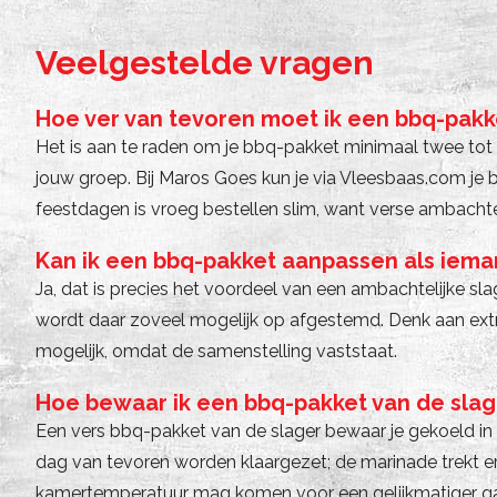
Veelgestelde vragen
Hoe ver van tevoren moet ik een bbq-pakke
Het is aan te raden om je bbq-pakket minimaal twee tot 
jouw groep. Bij Maros Goes kun je via Vleesbaas.com je 
feestdagen is vroeg bestellen slim, want verse ambachtel
Kan ik een bbq-pakket aanpassen als ieman
Ja, dat is precies het voordeel van een ambachtelijke sla
wordt daar zoveel mogelijk op afgestemd. Denk aan extra
mogelijk, omdat de samenstelling vaststaat.
Hoe bewaar ik een bbq-pakket van de slag
Een vers bbq-pakket van de slager bewaar je gekoeld in 
dag van tevoren worden klaargezet; de marinade trekt er
kamertemperatuur mag komen voor een gelijkmatiger ga