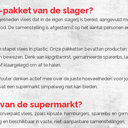
q-pakket van de slager?
gesneden vlees dat in de eigen slagerij is bereid, aangevul
rood. De samenstelling is afgestemd op het aantal personen
 stapel vlees in plastic. Onze pakketten bevatten producten 
n bewezen. Denk aan kipgrillworst, gemarineerde spareribs, l
 klaargelegd om af te halen.
Wouter denken actief mee over de juiste hoeveelheden voor jou
wat een supermarkt simpelweg niet kan bieden.
t van de supermarkt?
erpakt vlees, zoals kipsaté, hamburgers, spareribs en gema
 en beschikbaar in vaste, niet-aanpasbare samenstellingen.