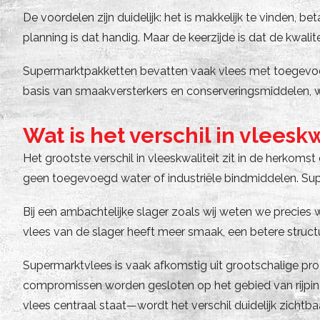
De voordelen zijn duidelijk: het is makkelijk te vinden
planning is dat handig. Maar de keerzijde is dat de kwali
Supermarktpakketten bevatten vaak vlees met toegevoeg
basis van smaakversterkers en conserveringsmiddelen, wat 
Wat is het verschil in vleesk
Het grootste verschil in vleeskwaliteit zit in de herkom
geen toegevoegd water of industriële bindmiddelen. Sup
Bij een ambachtelijke slager zoals wij weten we precies 
vlees van de slager heeft meer smaak, een betere struct
Supermarktvlees is vaak afkomstig uit grootschalige produ
compromissen worden gesloten op het gebied van rijpin
vlees centraal staat—wordt het verschil duidelijk zichtba