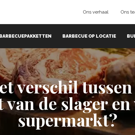
Ons verhaal
Ons t
BARBECUEPAKKETTEN
BARBECUE OP LOCATIE
BU
et verschil tusse
 van de slager en
supermarkt?