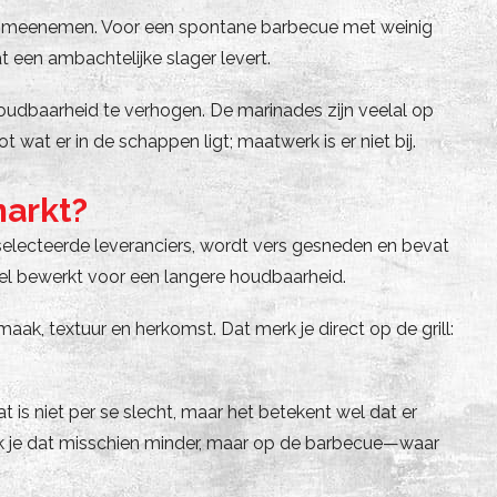
 dag meenemen. Voor een spontane barbecue met weinig
t een ambachtelijke slager levert.
udbaarheid te verhogen. De marinades zijn veelal op
wat er in de schappen ligt; maatwerk is er niet bij.
markt?
eselecteerde leveranciers, wordt vers gesneden en bevat
eel bewerkt voor een langere houdbaarheid.
ak, textuur en herkomst. Dat merk je direct op de grill:
 is niet per se slecht, maar het betekent wel dat er
rk je dat misschien minder, maar op de barbecue—waar