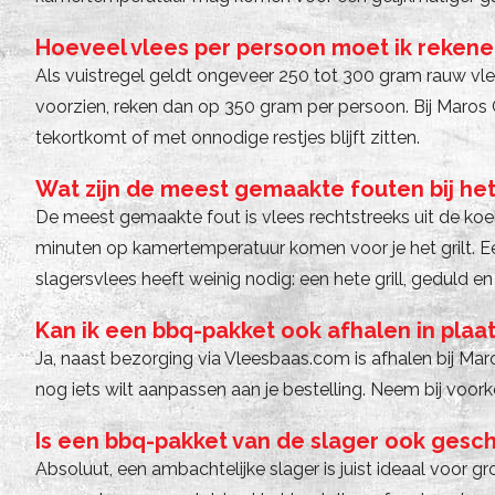
Hoeveel vlees per persoon moet ik reken
Als vuistregel geldt ongeveer 250 tot 300 gram rauw vlee
voorzien, reken dan op 350 gram per persoon. Bij Maros
tekortkomt of met onnodige restjes blijft zitten.
Wat zijn de meest gemaakte fouten bij het 
De meest gemaakte fout is vlees rechtstreeks uit de koelk
minuten op kamertemperatuur komen voor je het grilt. E
slagersvlees heeft weinig nodig: een hete grill, geduld 
Kan ik een bbq-pakket ook afhalen in plaa
Ja, naast bezorging via Vleesbaas.com is afhalen bij Ma
nog iets wilt aanpassen aan je bestelling. Neem bij voork
Is een bbq-pakket van de slager ook gesc
Absoluut, een ambachtelijke slager is juist ideaal voor g