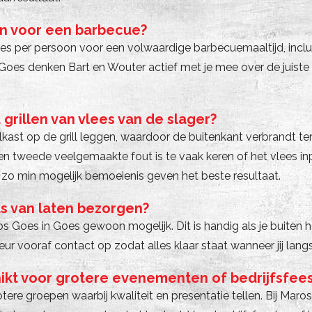
en voor een barbecue?
s per persoon voor een volwaardige barbecuemaaltijd, inclusie
 Goes denken Bart en Wouter actief met je mee over de juist
grillen van vlees van de slager?
ast op de grill leggen, waardoor de buitenkant verbrandt terw
en tweede veelgemaakte fout is te vaak keren of het vlees i
en zo min mogelijk bemoeienis geven het beste resultaat.
ts van laten bezorgen?
ros Goes in Goes gewoon mogelijk. Dit is handig als je buite
eur vooraf contact op zodat alles klaar staat wanneer jij lan
hikt voor grotere evenementen of bedrijfsfee
rotere groepen waarbij kwaliteit en presentatie tellen. Bij Ma