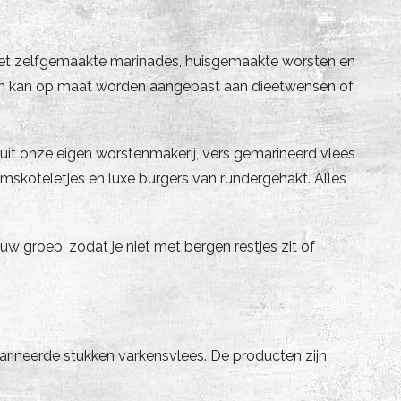
d met zelfgemaakte marinades, huisgemaakte worsten en
 en kan op maat worden aangepast aan dieetwensen of
uit onze eigen worstenmakerij, vers gemarineerd vlees
amskoteletjes en luxe burgers van rundergehakt. Alles
w groep, zodat je niet met bergen restjes zit of
rineerde stukken varkensvlees. De producten zijn