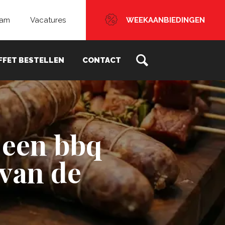
eam
Vacatures
WEEKAANBIEDINGEN
FFET BESTELLEN
CONTACT
n een bbq
 van de