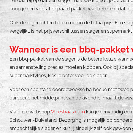
Tel daarbij op dat een slager maatwerk biedt: je betaalt 
koop je een vooraf bepaald pakket, wat betekent dat je 
Ook de bijgerechten tellen mee in de totaalprijs. Een sla
vergelijkt, is het prijsverschil tussen slager en supermarkt 
Wanneer is een bbq-pakket 
Een bbq-pakket van de slager is de betere keuze wannee
en samenstelling precies moeten kloppen. Ook bij speci
supermarktvlees, kies je beter voor de slager.
Voor een spontane doordeweekse barbecue met twee per
barbecue het middelpunt van de avond is, maakt de kwalit
Via onze webshop
Vleesbaas.com
kun je eenvoudig een 
Schouwen-Duiveland. Bezorging is mogelijk op donderdag
ambachtelijke slager, en kun jij eindelijk zelf ook gewoon