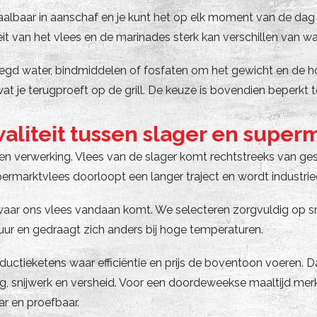
, betaalbaar in aanschaf en je kunt het op elk moment van de
teit van het vlees en de marinades sterk kan verschillen van wa
d water, bindmiddelen of fosfaten om het gewicht en de ho
je terugproeft op de grill. De keuze is bovendien beperkt tot 
waliteit tussen slager en super
st en verwerking. Vlees van de slager komt rechtstreeks van g
ermarktvlees doorloopt een langer traject en wordt industri
waar ons vlees vandaan komt. We selecteren zorgvuldig op sma
uur en gedraagt zich anders bij hoge temperaturen.
ctieketens waar efficiëntie en prijs de boventoon voeren. Dat
g, snijwerk en versheid. Voor een doordeweekse maaltijd me
ar en proefbaar.