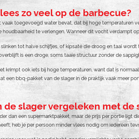
ees zo veel op de barbecue?
vaak toegevoegd water bevat, dat bij hoge temperaturen verd
houdbaarheid te verlengen. Wanneer dit vocht verdampt op de 
nken tot halve schijfjes, of kipsaté die droog en taai wordt te
rblijft is een droge, soms taaie structuur zonder de sappig
 krimpt ook iets bij hoge temperaturen, want dat is normaal bij
dat een bbq-pakket van de slager in de praktijk vaak meer po
n de slager vergeleken met de
r dan een supermarktpakket, maar de prijs per portie ligt dich
eeft, heb je per persoon minder vlees nodig om iedereen tevr