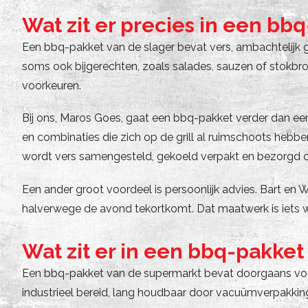
Wat zit er precies in een bb
Een bbq-pakket van de slager bevat vers, ambachtelijk 
soms ook bijgerechten, zoals salades, sauzen of stokb
voorkeuren.
Bij ons, Maros Goes, gaat een bbq-pakket verder dan een
en combinaties die zich op de grill al ruimschoots hebbe
wordt vers samengesteld, gekoeld verpakt en bezorgd of
Een ander groot voordeel is persoonlijk advies. Bart en 
halverwege de avond tekortkomt. Dat maatwerk is iets 
Wat zit er in een bbq-pakke
Een bbq-pakket van de supermarkt bevat doorgaans voorv
industrieel bereid, lang houdbaar door vacuümverpakking