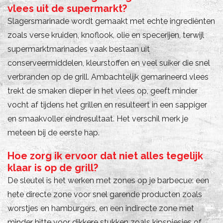
vlees uit de supermarkt?
Slagersmarinade wordt gemaakt met echte ingrediënten
zoals verse kruiden, knoflook, olie en specerijen, terwijl
supermarktmarinades vaak bestaan uit
conserveermiddelen, kleurstoffen en veel suiker die snel
verbranden op de grill. Ambachtelijk gemarineerd vlees
trekt de smaken dieper in het vlees op, geeft minder
vocht af tijdens het grillen en resulteert in een sappiger
en smaakvoller eindresultaat. Het verschil merk je
meteen bij de eerste hap.
Hoe zorg ik ervoor dat niet alles tegelijk
klaar is op de grill?
De sleutel is het werken met zones op je barbecue: een
hete directe zone voor snel garende producten zoals
worstjes en hamburgers, en een indirecte zone met
minder hitte voor dikkere stukken zoals kipspiesjes of