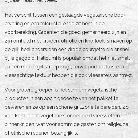
bijzaak naast het vlees.
Het verschil tussen een geslaagde vegetarische bbq-
ervaring en een teleurstellende zit hem in de
voorbereiding. Groenten die goed gemarineerd zijn en
zijn omhuld met kruiden, olijfolie en knoflook, smaken op
de grill heel anders dan een droge courgette die er snel
bij is gegooid. Halloumi is populair omdat het niet smelt
en een mooie grillstreep krijgt, terwijl portobello’s een
vleesachtige textuur hebben die ook vleeseters aantrekt.
Voor grotere groepen is het slim om vegetarische
producten in een apart gedeelte van het pakket te
bewaren en ze op een schone grillzone te bereiden. Zo
voorkom je dat vegetariërs onbedoeld vleesvetten
binnenkrijgen, wat voor sommige gasten om religieuze
of ethische redenen belangrijk is.