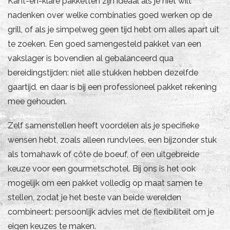
Kant-en-klare pakketten zijn ideaal als je niet wilt
nadenken over welke combinaties goed werken op de
grill, of als je simpelweg geen tijd hebt om alles apart uit
te zoeken. Een goed samengesteld pakket van een
vakslager is bovendien al gebalanceerd qua
bereidingstijden: niet alle stukken hebben dezelfde
gaartijd, en daar is bij een professioneel pakket rekening
mee gehouden.
Zelf samenstellen heeft voordelen als je specifieke
wensen hebt, zoals alleen rundvlees, een bijzonder stuk
als tomahawk of côte de boeuf, of een uitgebreide
keuze voor een gourmetschotel. Bij ons is het ook
mogelijk om een pakket volledig op maat samen te
stellen, zodat je het beste van beide werelden
combineert: persoonlijk advies met de flexibiliteit om je
eigen keuzes te maken.