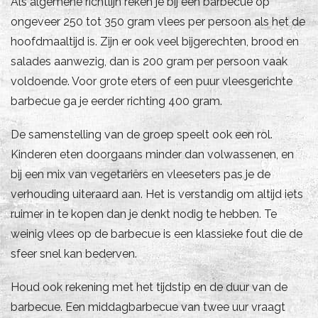
Als algemene richtlijn reken je bij een barbecue op
ongeveer 250 tot 350 gram vlees per persoon als het de
hoofdmaaltijd is. Zijn er ook veel bijgerechten, brood en
salades aanwezig, dan is 200 gram per persoon vaak
voldoende. Voor grote eters of een puur vleesgerichte
barbecue ga je eerder richting 400 gram.
De samenstelling van de groep speelt ook een rol.
Kinderen eten doorgaans minder dan volwassenen, en
bij een mix van vegetariërs en vleeseters pas je de
verhouding uiteraard aan. Het is verstandig om altijd iets
ruimer in te kopen dan je denkt nodig te hebben. Te
weinig vlees op de barbecue is een klassieke fout die de
sfeer snel kan bederven.
Houd ook rekening met het tijdstip en de duur van de
barbecue. Een middagbarbecue van twee uur vraagt