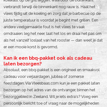
koelkast op de grill leggen, waardoor de buitenkant
verbrandt terwijl de binnenkant nog rauw is. Haal het
vlees tijdig uit de koeling en zorg dat je barbecue op de
juiste temperatuur is voordat je begint met grillen. Een
andere veelgemaakte fout is het vlees te vaak
omdraaien: leg het neer, laat het los en draai het pas om
als het vanzelf loslaat van het rooster — dan weet je dat
er een mooie korst is gevormd.
Kan ik een bbq-pakket ook als cadeau
laten bezorgen?
Absoluut, een bbq-pakket is een origineel en smaakvol
cadeau voor verjaardagen, jubilea of zomerse
feestdagen. Via Vleesbaas.com kun je een pakket laten
bezorgen op het adres van de ontvanger, binnen het
bezorggebied in Zeeland. Wil je iets extra's? Voeg een
persoonlijk bericht toe of vraag naar de mogelijkheden