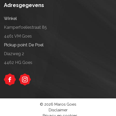
Adresgegevens
Winkel
Kamperfoeliestraat 85
4461 VM Goes
Pickup point De Poel
Diazweg 2
4462 HG Goes
© 2026 Maros Goes
Disclaimer
Privacy en cookies