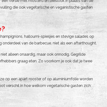
 een versie met mosterd en bieslook in plaats van de
nvulling die ook vegetarische en veganistische gasten
e?
champignons, halloumi-spiesjes en stevige salades op
ig onderdeel van de barbecue, niet als een afterthought.
 niet alleen onaardig, maar ook onnodig. Gegrilde
iefhebbers graag eten. Zo voorkom je ook dat je twee
ze op een apart rooster of op aluminiumfolie worden
groot verschil in hoe welkom vegetarische gasten zich