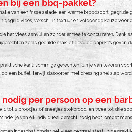
en bij een bbq-pakket?
natie van een frisse salade, een warme broodsoort, gegrilde
an gegrild vlees, verschil in textuur en voldoende keuze voo
e het vlees aanvullen zonder ermee te concurreren. Denk aa
ijgerechten zoals gegrilde maïs of gevulde paprika’s geven 
e praktische kant: sommige gerechten kun je van tevoren vo
p een buffet, terwijl slasoorten met dressing snel slap word
e nodig per persoon op een ba
1 tot 2 broodjes of sneetjes stokbrood, en twee tot drie soo
 minder je van elk individueel gerecht nodig hebt, omdat men
orden ingeschat omdat het vlees centraal staat. In de praktij