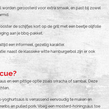
ill worden geroosterd voor extra smaak, en past bij zowel
armd.
ter de schijfjes kort op de grill met een beetje olijfolie
eging aan je bbq-pakket.
ijd een informeel, gezellig karakter.
ie: naast de klassieke witte hamburgerbol zijn er ook
ecue?
us en een pittige optie zoals sriracha of sambal. Deze
chten.
k-yoghurtsaus is verrassend eenvoudig te maken en
reribs en pulled pork. Voeg een mosterd-honingsaus toe