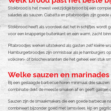
Welk brood past het beste b
Stokbrood is het meest veelzijdige brood bij een complee
salades als sauzen. Ciabatta en pitabroodjes zijn goed
Stokbrood heeft als voordeel dat het in schijfjes wordt g
voor een knapperige buitenkant en een warm, zacht binn
Pitabroodjes werken uitstekend als gasten zelf kleine wra
Hamburgerbroodjes zijn onmisbaar als je hamburgers op h
volkoren- of briochevarianten die het geheel een stuk sm
Welke sauzen en marinades 
Bij een geslaagde barbecue horen minimaal drie sauzen: 
combinatie dekt de meeste smaken af en geeft gasten de
Sauzen zijn de smaakmakers die een goede barbecue naa
combineert bijzonder goed met lamsvlees, kip en gegril