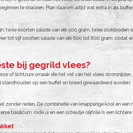
 beginnen te snacken. Plan daarom altijd wat extra in als buff
jn: twee soorten salade van elk 500 gram, twee stokbroden en 
 vier tot vijf soorten salade van elk 600 tot 800 gram, zodat 
te bij gegrild vlees?
frisse of lichtzure smaak die het vet van het vlees doorsnijde
ed standhouden op een buffet en breed gewaardeerd worden.
niet zonder reden. De combinatie van knapperige kool en een 
e basilicum, rode ui en een scheutje olijfolie is een lichtere 
akket