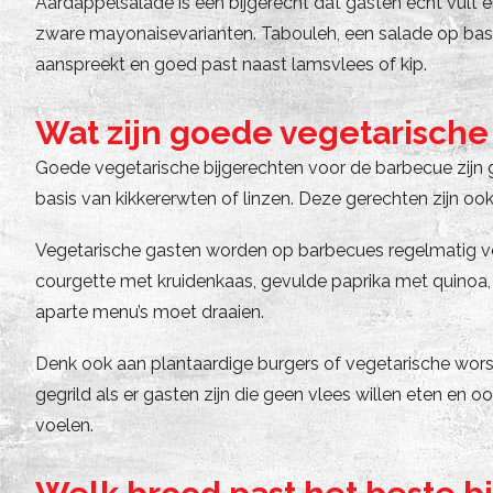
Aardappelsalade is een bijgerecht dat gasten echt vult 
zware mayonaisevarianten. Tabouleh, een salade op basis 
aanspreekt en goed past naast lamsvlees of kip.
Wat zijn goede vegetarische
Goede vegetarische bijgerechten voor de barbecue zijn 
basis van kikkererwten of linzen. Deze gerechten zijn oo
Vegetarische gasten worden op barbecues regelmatig verg
courgette met kruidenkaas, gevulde paprika met quinoa, 
aparte menu’s moet draaien.
Denk ook aan plantaardige burgers of vegetarische wors
gegrild als er gasten zijn die geen vlees willen eten en 
voelen.