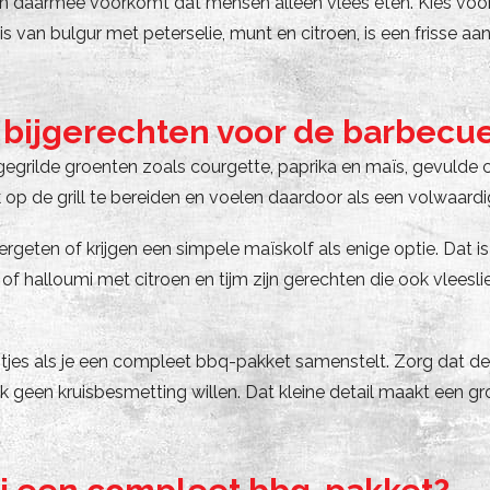
en daarmee voorkomt dat mensen alleen vlees eten. Kies voor
van bulgur met peterselie, munt en citroen, is een frisse aa
 bijgerechten voor de barbecu
gegrilde groenten zoals courgette, paprika en maïs, gevulde 
k op de grill te bereiden en voelen daardoor als een volwaard
eten of krijgen een simpele maïskolf als enige optie. Dat is
of halloumi met citroen en tijm zijn gerechten die ook vleesl
tjes als je een compleet bbq-pakket samenstelt. Zorg dat de
ook geen kruisbesmetting willen. Dat kleine detail maakt een 