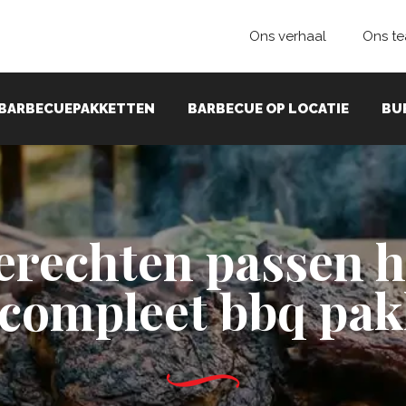
Ons verhaal
Ons t
BARBECUEPAKKETTEN
BARBECUE OP LOCATIE
BU
erechten passen he
 compleet bbq pak