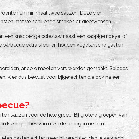
 groenten en minimaal twee sauzen. Deze vier
r gasten met verschillende smaken of dieetwensen.
n een knapperige coleslaw naast een sappige ribeye, of
de barbecue extra sfeer en houden vegetarische gasten
orbereiden, andere moeten vers worden gemaakt. Salades
en. Kies dus bewust voor bijgerechten die ook na een
rbecue?
rten sauzen voor de hele groep. Bij grotere groepen van
sen kleine porties van meerdere dingen nemen.
k eten gasten echter meer bijgerechten dan je verwacht,