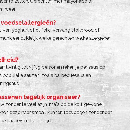
 neer te zetten. Gerechten met mayonaise of
m weer.
e voedselallergieën?
s van yoghurt of olijfolie. Vervang stokbrood of
ommuniceer duidelijk welke gerechten welke allergenen
elheid?
n twintig tot vijftig personen reken je per saus op
est populaire sauzen, zoals barbecuesaus en
ningsaus.
assenen tegelijk organiseer?
w zonder te veel azijn, maïs op de kolf, gewone
ssenen deze naar smaak kunnen toevoegen zonder dat
 actieve rol bij de grill.