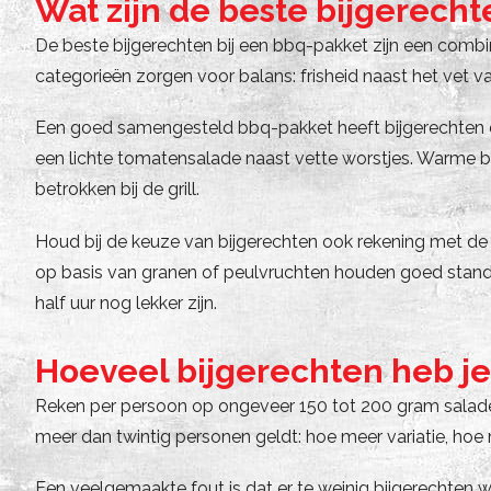
Wat zijn de beste bijgerecht
De beste bijgerechten bij een bbq-pakket zijn een combi
categorieën zorgen voor balans: frisheid naast het vet v
Een goed samengesteld bbq-pakket heeft bijgerechten di
een lichte tomatensalade naast vette worstjes. Warme b
betrokken bij de grill.
Houd bij de keuze van bijgerechten ook rekening met d
op basis van granen of peulvruchten houden goed stand o
half uur nog lekker zijn.
Hoeveel bijgerechten heb j
Reken per persoon op ongeveer 150 tot 200 gram salade, 
meer dan twintig personen geldt: hoe meer variatie, hoe
Een veelgemaakte fout is dat er te weinig bijgerechten w