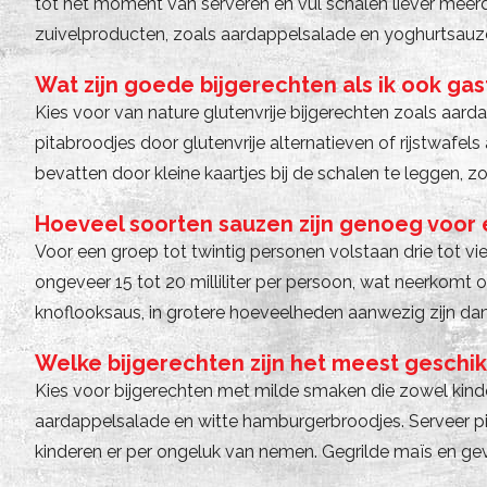
tot het moment van serveren en vul schalen liever meerd
zuivelproducten, zoals aardappelsalade en yoghurtsauz
Wat zijn goede bijgerechten als ik ook ga
Kies voor van nature glutenvrije bijgerechten zoals aarda
pitabroodjes door glutenvrije alternatieven of rijstwafel
bevatten door kleine kaartjes bij de schalen te leggen
Hoeveel soorten sauzen zijn genoeg voor 
Voor een groep tot twintig personen volstaan drie tot vier
ongeveer 15 tot 20 milliliter per persoon, wat neerkomt 
knoflooksaus, in grotere hoeveelheden aanwezig zijn da
Welke bijgerechten zijn het meest geschik
Kies voor bijgerechten met milde smaken die zowel kinde
aardappelsalade en witte hamburgerbroodjes. Serveer p
kinderen er per ongeluk van nemen. Gegrilde maïs en gevul