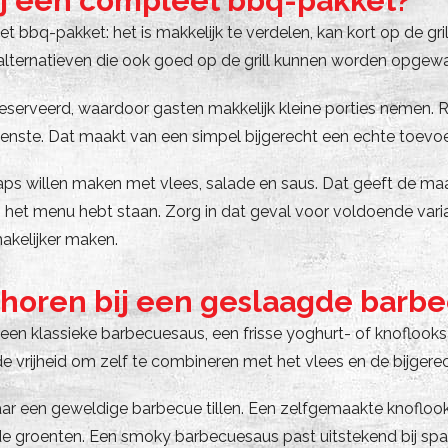
ij een compleet bbq-pakket?
t bbq-pakket: het is makkelijk te verdelen, kan kort op de gr
e alternatieven die ook goed op de grill kunnen worden opgew
eserveerd, waardoor gasten makkelijk kleine porties nemen. Roos
enste. Dat maakt van een simpel bijgerecht een echte toevo
ps willen maken met vlees, salade en saus. Dat geeft de maalt
et menu hebt staan. Zorg in dat geval voor voldoende variat
akelijker maken.
horen bij een geslaagde barb
een klassieke barbecuesaus, een frisse yoghurt- of knoflooksa
 vrijheid om zelf te combineren met het vlees en de bijgere
r een geweldige barbecue tillen. Een zelfgemaakte knofloo
de groenten. Een smoky barbecuesaus past uitstekend bij spa