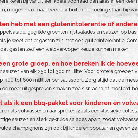
ere keren bij vanuit een koele voorraad dan alles in één keer
en, mogen maximaal twee uur buiten de koeling staan bij war
sten heb met een glutenintolerantie of ander
ppelsalade, gegrilde groenten, rijstsalades en sauzen op basi
s als je weet dat er gasten zijn met een glutenintolerantie. C
, zodat gasten zelf een weloverwogen keuze kunnen maken.
een grote groep, en hoe bereken ik de hoeve
 sauzen van elk 250 tot 300 milliliter. Voor grotere groepen va
op 400 tot 600 milliliter per saussoort. Zorg altijd dat de me
n de meer uitgesproken smaken zoals sriracha of mosterd-ho
t als ik een bbq-pakket voor kinderen en volw
ren als volwassenen aanspreken, zoals een klassieke colesla
ittige sauzen en sterk gekruide salades apart, zodat volwa
de champignons zijn ook bij kinderen populair en geven ze een